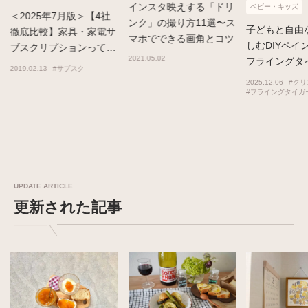
インスタ映えする「ドリ
ベビー・キッズ
＜2025年7月版＞【4社
ンク」の撮り方11選〜ス
子どもと自由
徹底比較】家具・家電サ
マホでできる画角とコツ
しむDIYペイ
ブスクリプションって実
2021.05.02
フライングタ
際どうなの？
2019.02.13
#サブスク
リスマス準備
2025.12.06
#クリ
#フライングタイガ
UPDATE ARTICLE
更新された記事