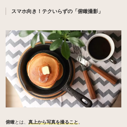
スマホ向き！テクいらずの「俯瞰撮影」
俯瞰
とは、
真上から写真を撮ること
。