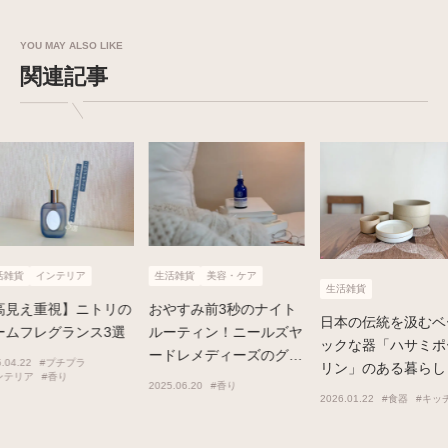
YOU MAY ALSO LIKE
関連記事
生活雑貨
美容・ケア
生活雑貨
生活雑貨
おやすみ前3秒のナイト
日本の伝統を汲むベーシ
急須無しで茶
ルーティン！ニールズヤ
ックな器「ハサミポーセ
るティータイ
ードレメディーズのグッ
リン」のある暮らし
aardvark T
ドナイトピローミスト
2025.06.20
#香り
トル
2026.01.22
#食器
#キッチン
2026.04.24
#キッ