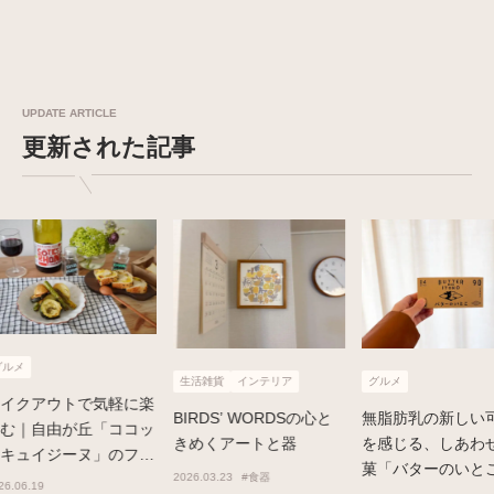
UPDATE ARTICLE
更新された記事
生活雑貨
生活雑貨
インテリア
グルメ
アートのよう
BIRDS’ WORDSの心と
無脂肪乳の新しい可能性
彩る「HAY」
きめくアートと器
を感じる、しあわせの銘
ア
菓「バターのいとこ」
2026.03.23
#食器