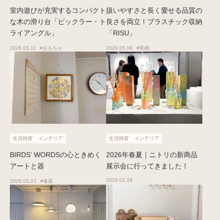
室内遊びが充実するコンパクト
扱いやすさと長く愛せる品質の
な木の滑り台「ピックラー・ト
良さを両立！プラスチック収納
ライアングル」
「RISU」
2026.05.11
#おもちゃ
2026.05.09
#収納
生活雑貨
インテリア
生活雑貨
インテリア
BIRDS’ WORDSの心ときめく
2026年春夏｜ニトリの新商品
アートと器
展示会に行ってきました！
2026.02.26
2026.03.23
#食器