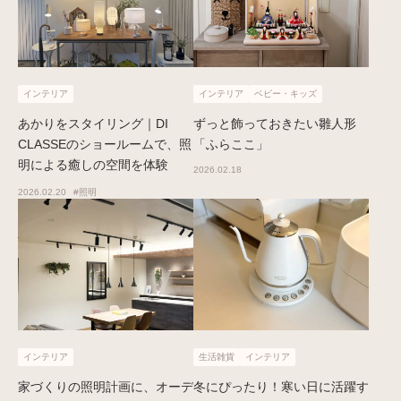
インテリア
インテリア
ベビー・キッズ
あかりをスタイリング｜DI
ずっと飾っておきたい雛人形
CLASSEのショールームで、照
「ふらここ」
明による癒しの空間を体験
2026.02.18
2026.02.20
#照明
インテリア
生活雑貨
インテリア
家づくりの照明計画に、オーデ
冬にぴったり！寒い日に活躍す