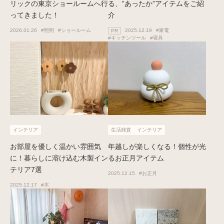
リックの東京ショールームへ行
る、”あったか”アイテムをご紹
ってきました！
介
2026.01.26
#照明
#ショールーム
2025.12.19
#家電
PR
#キッチンツール
#寝具
インテリア
生活雑貨
インテリア
お部屋を優しく温かい雰囲気
年越しが楽しくなる！個性が光
に！暮らしに溶け込む木製イン
るお正月アイテム
テリア7選
2025.12.15
#お正月
2025.12.17
#木