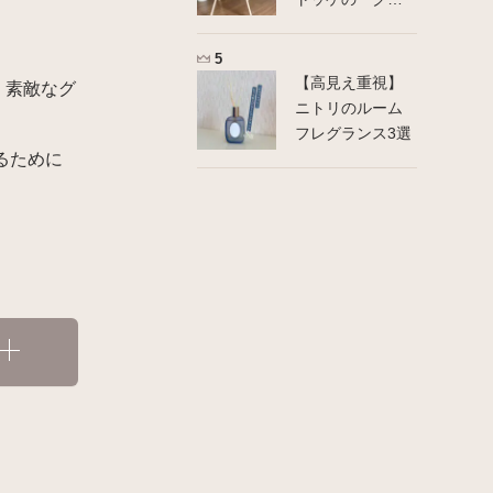
ック」使用レ
ポ！（生後6ヶ月
購入〜3歳卒業ま
【高見え重視】
く素敵なグ
で）
ニトリのルーム
フレグランス3選
るために