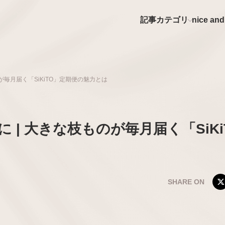
記事カテゴリ
nice a
が毎月届く「SiKiTO」定期便の魅力とは
| 大きな枝ものが毎月届く「SiKi
SHARE ON