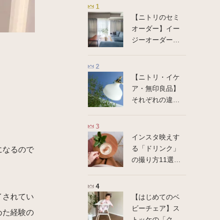
【ニトリのセミ
オーダー】イー
ジーオーダーカ
ーテン測り方・
注文方法を徹底
解説
【ニトリ・イケ
ア・無印良品】
それぞれの違い
と得意分野は？
インスタ映えす
る「ドリンク」
になるので
の撮り方11選〜
スマホでできる
画角とコツ
イされてい
【はじめてのベ
ビーチェア】ス
めた経験の
トッケの「クリ