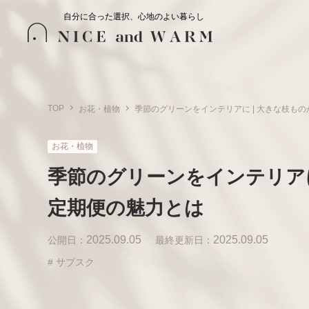
自分に合った選択、心地のよい暮らし
TOP
お花・植物
季節のグリーンをインテリアに | 大きな枝もの
お花・植物
季節のグリーンをインテリアに 
定期便の魅力とは
2025.09.05
2025.09.05
公開日：
最終更新日：
# サブスク