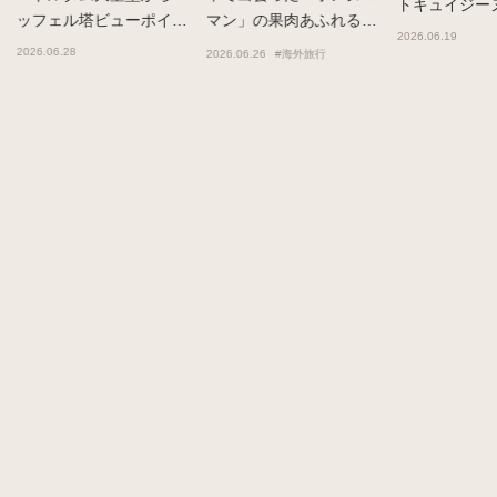
トキュイジー
ッフェル塔ビューポイン
マン」の果肉あふれるピ
ンチ惣菜
2026.06.19
トまでの子連れお散歩
ーチジャム
2026.06.28
2026.06.26
#海外旅行