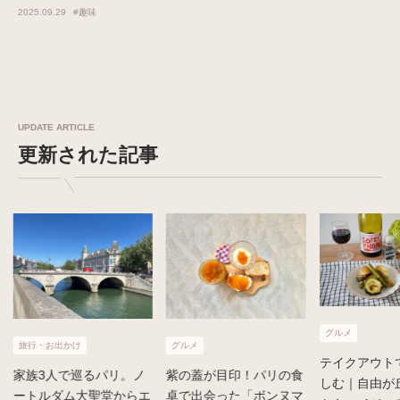
2025.09.29
#趣味
UPDATE ARTICLE
更新された記事
グルメ
旅行・お出かけ
グルメ
テイクアウト
家族3人で巡るパリ。ノ
紫の蓋が目印！パリの食
しむ｜自由が
ートルダム大聖堂からエ
卓で出会った「ボンヌマ